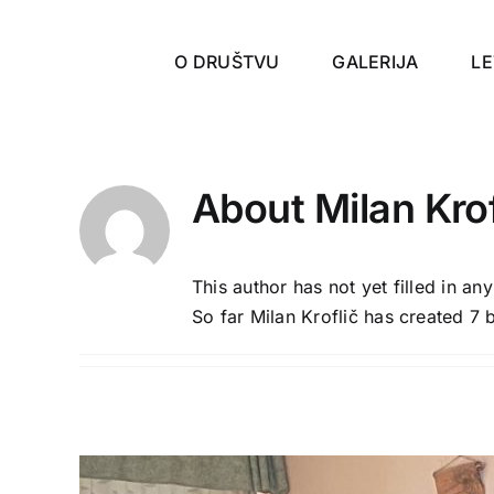
Skip
to
O DRUŠTVU
GALERIJA
LE
content
About
Milan Krof
This author has not yet filled in any
So far Milan Kroflič has created 7 b