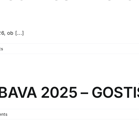
6, ob [...]
ts
AVA 2025 – GOST
nts