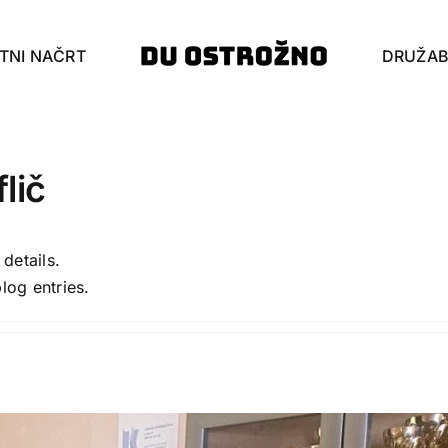
TNI NAČRT
DRUŽAB
lič
 details.
log entries.