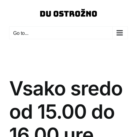
Skip
to
content
Go to...
Vsako sredo
od 15.00 do
16.00 ure